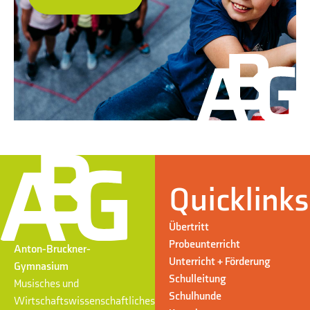
Quicklinks
Übertritt
Probeunterricht
Anton-Bruckner-
Unterricht + Förderung
Gymnasium
Schulleitung
Musisches und
Schulhunde
Wirtschaftswissenschaftliches