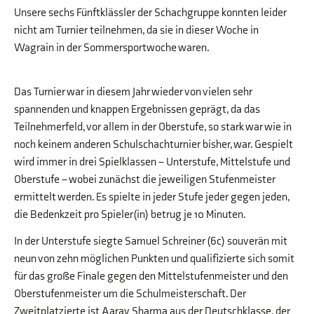
Unsere sechs Fünftklässler der Schachgruppe konnten leider
nicht am Turnier teilnehmen, da sie in dieser Woche in
Wagrain in der Sommersportwoche waren.
Das Turnier war in diesem Jahr wieder von vielen sehr
spannenden und knappen Ergebnissen geprägt, da das
Teilnehmerfeld, vor allem in der Oberstufe, so stark war wie in
noch keinem anderen Schulschachturnier bisher, war. Gespielt
wird immer in drei Spielklassen – Unterstufe, Mittelstufe und
Oberstufe – wobei zunächst die jeweiligen Stufenmeister
ermittelt werden. Es spielte in jeder Stufe jeder gegen jeden,
die Bedenkzeit pro Spieler(in) betrug je 10 Minuten.
In der Unterstufe siegte Samuel Schreiner (6c) souverän mit
neun von zehn möglichen Punkten und qualifizierte sich somit
für das große Finale gegen den Mittelstufenmeister und den
Oberstufenmeister um die Schulmeisterschaft. Der
Zweitplatzierte ist Aarav Sharma aus der Deutschklasse, der