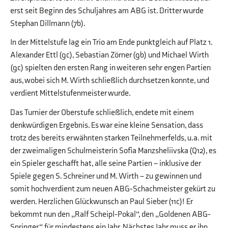
erst seit Beginn des Schuljahres am ABG ist. Dritter wurde
Stephan Dillmann (7b).
In der Mittelstufe lag ein Trio am Ende punktgleich auf Platz 1.
Alexander Ettl (9c), Sebastian Zörner (9b) und Michael Wirth
(9c) spielten den ersten Rang in weiteren sehr engen Partien
aus, wobei sich M. Wirth schließlich durchsetzen konnte, und
verdient Mittelstufenmeister wurde.
Das Turnier der Oberstufe schließlich, endete mit einem
denkwürdigen Ergebnis. Es war eine kleine Sensation, dass
trotz des bereits erwähnten starken Teilnehmerfelds, u.a. mit
der zweimaligen Schulmeisterin Sofia Manzsheliivska (Q12), es
ein Spieler geschafft hat, alle seine Partien – inklusive der
Spiele gegen S. Schreiner und M. Wirth – zu gewinnen und
somit hochverdient zum neuen ABG-Schachmeister gekürt zu
werden. Herzlichen Glückwunsch an Paul Sieber (11c)! Er
bekommt nun den „Ralf Scheipl-Pokal“, den „Goldenen ABG-
Springer“ für mindestens ein Jahr. Nächstes Jahr muss er ihn