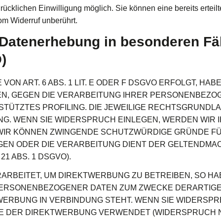
ücklichen Einwilligung möglich. Sie können eine bereits erteilt
om Widerruf unberührt.
 Datenerhebung in besonderen Fä
)
N ART. 6 ABS. 1 LIT. E ODER F DSGVO ERFOLGT, HABE
EN, GEGEN DIE VERARBEITUNG IHRER PERSONENBEZO
ESTÜTZTES PROFILING. DIE JEWEILIGE RECHTSGRUNDL
G. WENN SIE WIDERSPRUCH EINLEGEN, WERDEN WIR
, WIR KÖNNEN ZWINGENDE SCHUTZWÜRDIGE GRÜNDE FÜ
EGEN ODER DIE VERARBEITUNG DIENT DER GELTENDM
 ABS. 1 DSGVO).
BEITET, UM DIREKTWERBUNG ZU BETREIBEN, SO HAB
PERSONENBEZOGENER DATEN ZUM ZWECKE DERARTIGER
KTWERBUNG IN VERBINDUNG STEHT. WENN SIE WIDER
 DER DIREKTWERBUNG VERWENDET (WIDERSPRUCH NACH