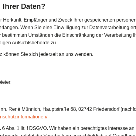
 Ihrer Daten?
über Herkunft, Empfänger und Zweck Ihrer gespeicherten perso
rlangen. Wenn Sie eine Einwilligung zur Datenverarbeitung ertei
er bestimmten Umständen die Einschränkung der Verarbeitung 
digen Aufsichtsbehörde zu.
 können Sie sich jederzeit an uns wenden.
ieter:
h. René Münnich, Hauptstraße 68, 02742 Friedersdorf (nachfol
tenschutzinformationen/
.
. 6 Abs. 1 lit. f DSGVO. Wir haben ein berechtigtes Interesse a
t wurde, erfolgt die Verarbeitung ausschließlich auf Grundlage