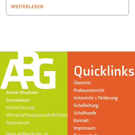
WEITERLESEN
Quicklinks
Übertritt
Probeunterricht
Anton-Bruckner-
Unterricht + Förderung
Gymnasium
Schulleitung
Musisches und
Schulhunde
Wirtschaftswissenschaftliches
Kontakt
Gymnasium
Impressum
Hans-Adlhoch-Str. 23