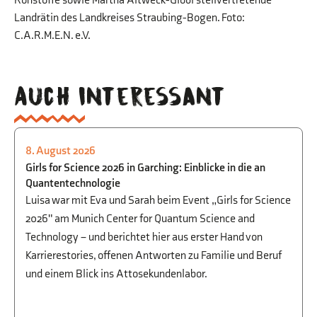
Rohstoffe sowie Martha Altweck-Glöbl stellvertretende
Landrätin des Landkreises Straubing-Bogen. Foto:
C.A.R.M.E.N. e.V.
Auch interessant
8. August 2026
PHYSIK
,
BEGABTENFÖRDERUNG
,
STUDIEN-
Girls for Science 2026 in Garching: Einblicke in die an
UND BERUFSORIENTIERUNG
Quantentechnologie
Luisa war mit Eva und Sarah beim Event „Girls for Science
2026" am Munich Center for Quantum Science and
Technology – und berichtet hier aus erster Hand von
Karrierestories, offenen Antworten zu Familie und Beruf
und einem Blick ins Attosekundenlabor.