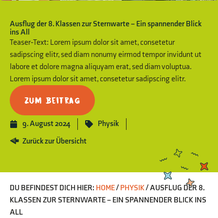
Ausflug der 8. Klassen zur Sternwarte – Ein spannender Blick
ins All
Teaser-Text: Lorem ipsum dolor sit amet, consetetur
sadipscing elitr, sed diam nonumy eirmod tempor invidunt ut
labore et dolore magna aliquyam erat, sed diam voluptua.
Lorem ipsum dolor sit amet, consetetur sadipscing elitr.
Zum Beitrag
9. August 2024
Physik
Zurück zur Übersicht
DU BEFINDEST DICH HIER:
HOME
/
PHYSIK
/
AUSFLUG DER 8.
KLASSEN ZUR STERNWARTE – EIN SPANNENDER BLICK INS
ALL