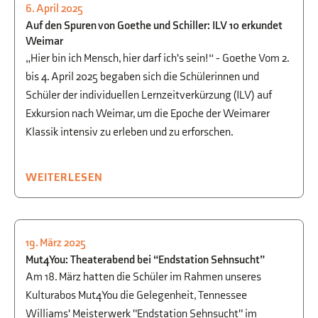
6. April 2025
BEGABTENFÖRDERUNG
,
KULTUR
,
Auf den Spuren von Goethe und Schiller: ILV 10 erkundet
SPRACHEN
Weimar
„Hier bin ich Mensch, hier darf ich's sein!“ - Goethe Vom 2.
bis 4. April 2025 begaben sich die Schülerinnen und
Schüler der individuellen Lernzeitverkürzung (ILV) auf
Exkursion nach Weimar, um die Epoche der Weimarer
Klassik intensiv zu erleben und zu erforschen.
WEITERLESEN
19. März 2025
KULTUR
,
THEATER
Mut4You: Theaterabend bei “Endstation Sehnsucht”
Am 18. März hatten die Schüler im Rahmen unseres
Kulturabos Mut4You die Gelegenheit, Tennessee
Williams' Meisterwerk "Endstation Sehnsucht" im