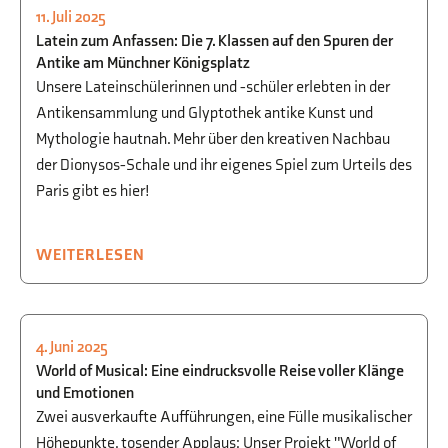
11. Juli 2025
KULTUR
,
KULTUR
,
AUSFLÜGE
,
KUNST
,
Latein zum Anfassen: Die 7. Klassen auf den Spuren der
SPRACHEN
Antike am Münchner Königsplatz
Unsere Lateinschülerinnen und -schüler erlebten in der
Antikensammlung und Glyptothek antike Kunst und
Mythologie hautnah. Mehr über den kreativen Nachbau
der Dionysos-Schale und ihr eigenes Spiel zum Urteils des
Paris gibt es hier!
WEITERLESEN
4. Juni 2025
KULTUR
,
MUSIK
World of Musical: Eine eindrucksvolle Reise voller Klänge
und Emotionen
Zwei ausverkaufte Aufführungen, eine Fülle musikalischer
Höhepunkte, tosender Applaus: Unser Projekt "World of