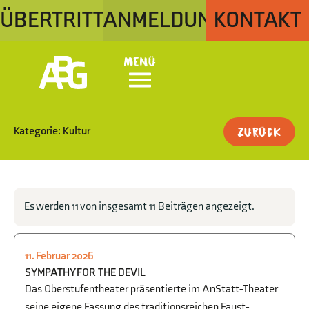
ÜBERTRITT
ANMELDUNG
KONTAKT
Menü
Kategorie: Kultur
Zurück
Es werden 11 von insgesamt 11 Beiträgen angezeigt.
11. Februar 2026
KULTUR
,
THEATER
SYMPATHY FOR THE DEVIL
Das Oberstufentheater präsentierte im AnStatt-Theater
seine eigene Fassung des traditionsreichen Faust-