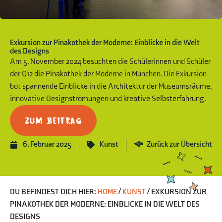
Exkursion zur Pinakothek der Moderne: Einblicke in die Welt
des Designs
Am 5. November 2024 besuchten die Schülerinnen und Schüler
der Q12 die Pinakothek der Moderne in München. Die Exkursion
bot spannende Einblicke in die Architektur der Museumsräume,
innovative Designströmungen und kreative Selbsterfahrung.
Zum Beitrag
6. Februar 2025
Kunst
Zurück zur Übersicht
DU BEFINDEST DICH HIER:
HOME
/
KUNST
/
EXKURSION ZUR
PINAKOTHEK DER MODERNE: EINBLICKE IN DIE WELT DES
DESIGNS