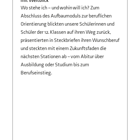
mit Weitblick
Fi
Jg
Wo stehe ich – und wohin will ich? Zum
Vo
Abschluss des Aufbaumoduls zur beruflichen
Sc
Orientierung blickten unsere Schülerinnen und
di
Schüler der 12. Klassen auf ihren Weg zurück,
Ze
präsentierten in Steckbriefen ihren Wunschberuf
und steckten mit einem Zukunftsfaden die
nächsten Stationen ab – vom Abitur über
Ausbildung oder Studium bis zum
Berufseinstieg.