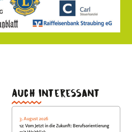
Auch interessant
3. August 2026
3.
STUDIEN- UND
12: Vom Jetzt in die Zukunft: Berufsorientierung
B
BERUFSORIENTIERUNG