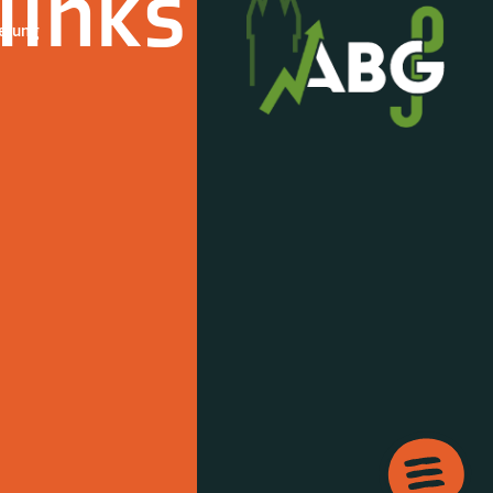
links
derung