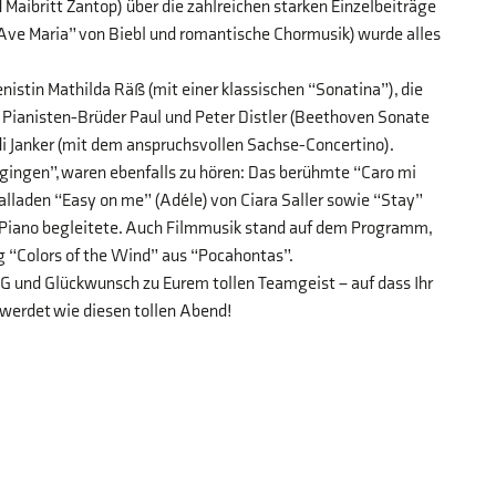
ibritt Zantop) über die zahlreichen starken Einzelbeiträge
Ave Maria” von Biebl und romantische Chormusik) wurde alles
istin Mathilda Räß (mit einer klassischen “Sonatina”), die
 Pianisten-Brüder Paul und Peter Distler (Beethoven Sonate
di Janker (mit dem anspruchsvollen Sachse-Concertino).
 gingen”, waren ebenfalls zu hören: Das berühmte “Caro mi
lladen “Easy on me” (Adéle) von Ciara Saller sowie “Stay”
m Piano begleitete. Auch Filmmusik stand auf dem Programm,
g “Colors of the Wind” aus “Pocahontas”.
G und Glückwunsch zu Eurem tollen Teamgeist – auf dass Ihr
werdet wie diesen tollen Abend!