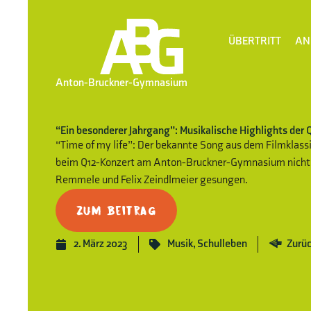
ÜBERTRITT
AN
Anton-Bruckner-Gymnasium
“Ein besonderer Jahrgang”: Musikalische Highlights der
“Time of my life”: Der bekannte Song aus dem Filmklass
beim Q12-Konzert am Anton-Bruckner-Gymnasium nicht n
Remmele und Felix Zeindlmeier gesungen.
Zum Beitrag
2. März 2023
Musik
,
Schulleben
Zurüc