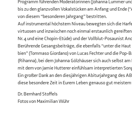
Programm führenden Moderatorinnen (Johanna Lummer und Ma
bis zu den glanzvollen Vokalstücken am Anfang und Ende (“
von diesem “besonderen Jahrgang” bestritten.
Auf instrumental höchstem Niveau bewegten sich die Harfen
virtuosen und inzwischen noch einmal erstaunlich gereiften
Nr. 4 und eine Chopin-Etüde) und der Vollblut-Posaunist An
Berührende Gesangsbeiträge, die ebenfalls “unter die Haut
bien” (Tommaso Giordano) von Lucas Fechter und die Pop-Ba
(Rihanna), bei dem Johanna Gölzhäuser sich auch selbst a
mit dem von Jamie Hutterer einfühlsam interpretierten Son
Ein großer Dank an den diesjährigen Abiturjahrgang des AB
diese besondere Zeit in Eurem Leben genauso gut meistern 
Dr. Bernhard Stoffels
Fotos von Maximilian Wühr