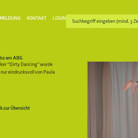
MELDUNG
KONTAKT
LOGIN
 Q12 am ABG
iker “Dirty Dancing” wurde
ur eindrucksvoll von Paula
k zur Übersicht