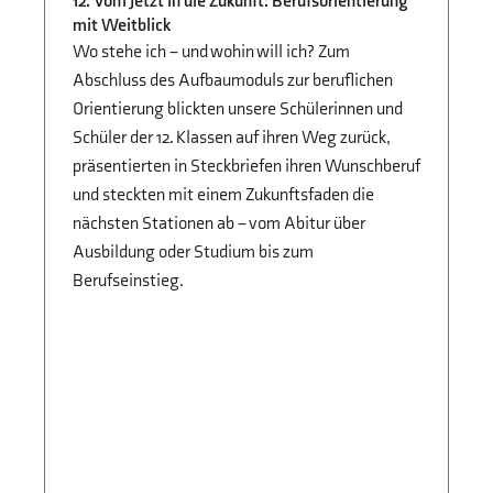
12: Vom Jetzt in die Zukunft: Berufsorientierung
B
BERUFSORIENTIERUNG
mit Weitblick
Fi
Jg
Wo stehe ich – und wohin will ich? Zum
Vo
Abschluss des Aufbaumoduls zur beruflichen
Sc
Orientierung blickten unsere Schülerinnen und
di
Schüler der 12. Klassen auf ihren Weg zurück,
Ze
präsentierten in Steckbriefen ihren Wunschberuf
und steckten mit einem Zukunftsfaden die
nächsten Stationen ab – vom Abitur über
Ausbildung oder Studium bis zum
Berufseinstieg.