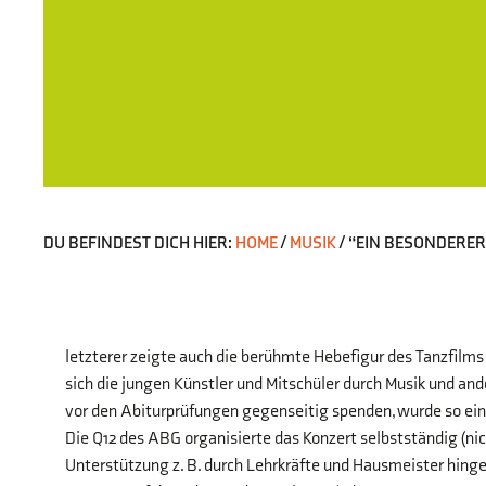
DU BEFINDEST DICH HIER:
HOME
/
MUSIK
/
“EIN BESONDERER
letzterer zeigte auch die berühmte Hebefigur des Tanzfilms 
sich die jungen Künstler und Mitschüler durch Musik und and
vor den Abiturprüfungen gegenseitig spenden, wurde so eindr
Die Q12 des ABG organisierte das Konzert selbstständig (ni
Unterstützung z. B. durch Lehrkräfte und Hausmeister hing