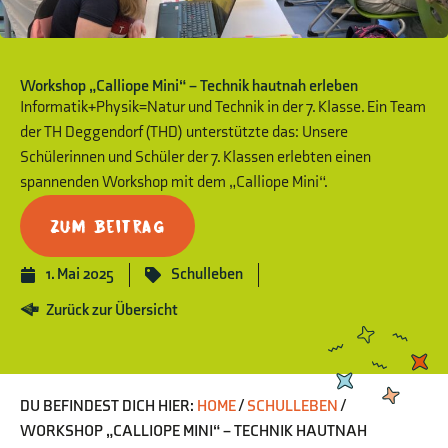
Workshop „Calliope Mini“ – Technik hautnah erleben
Informatik+Physik=Natur und Technik in der 7. Klasse. Ein Team
der TH Deggendorf (THD) unterstützte das: Unsere
Schülerinnen und Schüler der 7. Klassen erlebten einen
spannenden Workshop mit dem „Calliope Mini“.
Zum Beitrag
1. Mai 2025
Schulleben
Zurück zur Übersicht
DU BEFINDEST DICH HIER:
HOME
/
SCHULLEBEN
/
WORKSHOP „CALLIOPE MINI“ – TECHNIK HAUTNAH