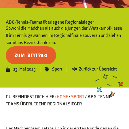
ABG-Tennis-Teams überlegene Regionalsieger
Sowohl die Mädchen als auch die Jungen der Wettkampfklasse
II im Tennis gewannen ihr Regionalfinale souverän und ziehen
somit ins Bezirksfinale ein.
Zum Beitrag
23. Mai 2025
Sport
Zurück zur Übersicht
DU BEFINDEST DICH HIER:
HOME
/
SPORT
/
ABG-TENNIS-
TEAMS ÜBERLEGENE REGIONALSIEGER
Das Mädchenteam setzte sich in der ersten Runde gegen die