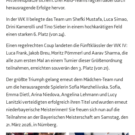
Mittelfeldplätze sichern. Drei ABG-Teams ragten dabei durch
herausragende Erfolge hervor.
In der WK II belegte das Team um Shefki Mustafa, Luca Simao,
Drini Kamerolli und Tino Sieber in einem hochkarätigen Feld
einen starken 6. Platz (von 24).
Einen regelrechten Coup landeten die Fünftklässler der WK IV:
Luca Frank, Jakob Breu, Moritz Pömmerl und Aarav Sharma, die
alle zum ersten Mal an einem Turnier dieser Größenordnung
teilnahmen, erreichten souverän den 3. Platz (von 21).
Der größte Triumph gelang erneut dem Mädchen-Team rund
um die herausragende Spielerin Sofia Manzheliivska. Sofia,
Emma Dietl, Arina Niedova, Angelina Lehmann und Lucy
Lanitzki verteidigten erfolgreich ihren Titel und wurden erneut
niederbayerische Meisterinnen! Sie freuen sich nun auf die
Teilnahme an der Bayerischen Meisterschaft am Samstag, den
21. März 2026, in Nürnberg.