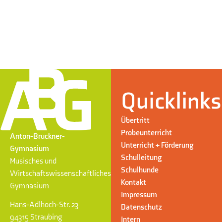
Quicklinks
Übertritt
Probeunterricht
Anton-Bruckner-
Unterricht + Förderung
Gymnasium
Schulleitung
Musisches und
Schulhunde
Wirtschaftswissenschaftliches
Kontakt
Gymnasium
Impressum
Hans-Adlhoch-Str. 23
Datenschutz
94315 Straubing
Intern