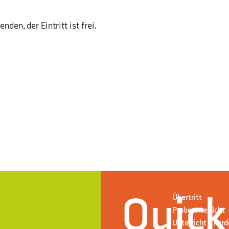
den, der Eintritt ist frei.
Quick
Übertritt
Probeunterricht
Unterricht + För