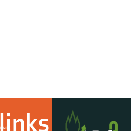
links
derung