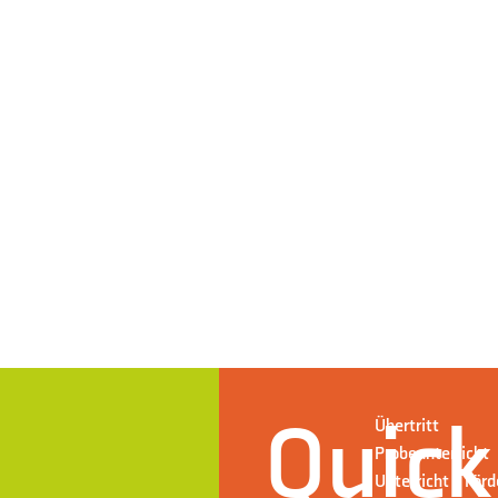
Quick
Übertritt
Probeunterricht
Unterricht + För