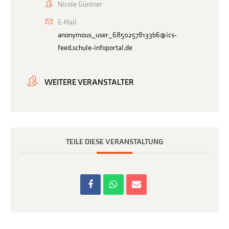
Nicole Güntner
E-Mail
anonymous_user_68502578133b6@ics-
feed.schule-infoportal.de
WEITERE VERANSTALTER
TEILE DIESE VERANSTALTUNG