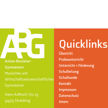
Quicklinks
Übertritt
Probeunterricht
Anton-Bruckner-
Unterricht + Förderung
Gymnasium
Schulleitung
Musisches und
Schulhunde
Wirtschaftswissenschaftliches
Kontakt
Gymnasium
Impressum
Hans-Adlhoch-Str. 23
Datenschutz
94315 Straubing
Intern