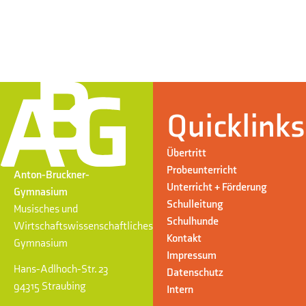
Quicklinks
Übertritt
Probeunterricht
Anton-Bruckner-
Unterricht + Förderung
Gymnasium
Schulleitung
Musisches und
Schulhunde
Wirtschaftswissenschaftliches
Kontakt
Gymnasium
Impressum
Hans-Adlhoch-Str. 23
Datenschutz
94315 Straubing
Intern