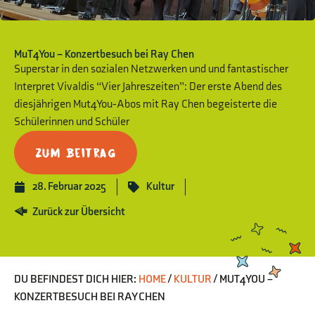
MuT4You – Konzertbesuch bei Ray Chen
Superstar in den sozialen Netzwerken und und fantastischer
Interpret Vivaldis “Vier Jahreszeiten”: Der erste Abend des
diesjährigen Mut4You-Abos mit Ray Chen begeisterte die
Schülerinnen und Schüler
Zum Beitrag
28. Februar 2025
Kultur
Zurück zur Übersicht
DU BEFINDEST DICH HIER:
HOME
/
KULTUR
/
MUT4YOU –
KONZERTBESUCH BEI RAY CHEN