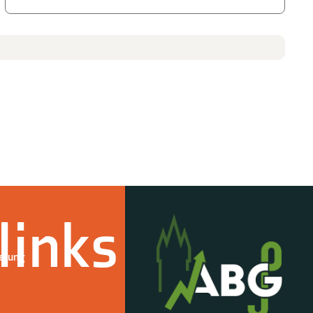
links
derung