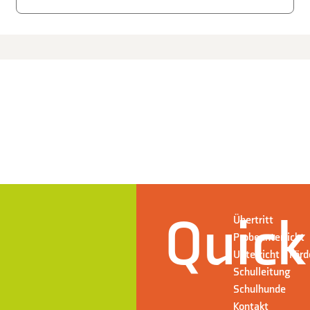
Quick
Übertritt
Probeunterricht
Unterricht + För
Schulleitung
Schulhunde
Kontakt