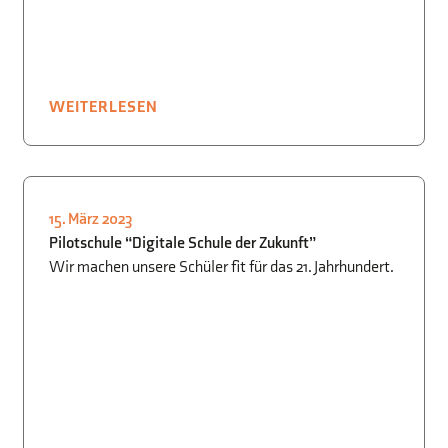
WEITERLESEN
15. März 2023
BIOLOGIE
,
CHEMIE
,
INFORMATIK
,
Pilotschule “Digitale Schule der Zukunft”
MATHEMATIK
,
NATUR + TECHNIK
,
Wir machen unsere Schüler fit für das 21. Jahrhundert.
SCHULLEBEN
,
PHYSIK