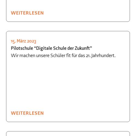
WEITERLESEN
15. März 2023
BIOLOGIE
,
CHEMIE
,
INFORMATIK
,
Pilotschule “Digitale Schule der Zukunft”
MATHEMATIK
,
NATUR + TECHNIK
,
Wir machen unsere Schüler fit für das 21. Jahrhundert.
SCHULLEBEN
,
PHYSIK
WEITERLESEN