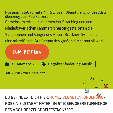
Rossinis „Stabat mater” in St. Josef: Oberstufenchor des ABG
überzeugt bei Festkonzert
Gemeinsam mit dem Kammerchor Straubing und dem
Niederbayerischen Kammerorchester gestalteten die
Sängerinnen und Sänger des Anton-Bruckner-Gymnasiums
eine mitreißende Aufführung des großen Kirchenmusikwerks.
Zum Beitrag
26. März 2026
Begabtenförderung
,
Musik
Zurück zur Übersicht
DU BEFINDEST DICH HIER:
HOME
/
BEGABTENFÖRDERUNG
/
ROSSINIS „STABAT MATER” IN ST. JOSEF: OBERSTUFENCHOR
DES ABG ÜBERZEUGT BEI FESTKONZERT