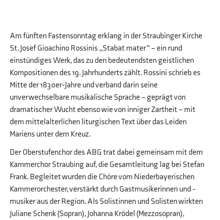
Am fünften Fastensonntag erklang in der Straubinger Kirche
St. Josef Gioachino Rossinis „Stabat mater” – ein rund
einstündiges Werk, das zu den bedeutendsten geistlichen
Kompositionen des 19. Jahrhunderts zählt. Rossini schrieb es
Mitte der 1830er-Jahre und verband darin seine
unverwechselbare musikalische Sprache – geprägt von
dramatischer Wucht ebenso wie von inniger Zartheit – mit
dem mittelalterlichen liturgischen Text über das Leiden
Mariens unter dem Kreuz.
Der Oberstufenchor des ABG trat dabei gemeinsam mit dem
Kammerchor Straubing auf, die Gesamtleitung lag bei Stefan
Frank. Begleitet wurden die Chöre vom Niederbayerischen
Kammerorchester, verstärkt durch Gastmusikerinnen und -
musiker aus der Region. Als Solistinnen und Solisten wirkten
Juliane Schenk (Sopran), Johanna Krödel (Mezzosopran),