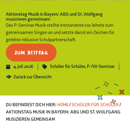
Aktionstag Musik in Bayern: ABG und St. Wolfgang
musizieren gemeinsam
Das P-Seminar Musik stellte Instrumente vor, leitete zum
gemeinsamen Singen an und setzte damit ein Zeichen für
gelebte inklusive Schulpartnerschaft
Zum Beitrag
4. Juli 2026
Schüler für Schüler
,
P-/W-Seminar
Zurück zur Übersicht
DU BEFINDEST DICH HIER:
HOME
/
SCHÜLER FÜR SCHÜLER
/
AKTIONSTAG MUSIK IN BAYERN: ABG UND ST. WOLFGANG
MUSIZIEREN GEMEINSAM