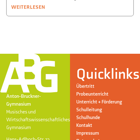
WEITERLESEN
Quicklinks
Übertritt
Probeunterricht
Anton-Bruckner-
Unterricht + Förderung
Gymnasium
Schulleitung
Musisches und
Schulhunde
Wirtschaftswissenschaftliches
Kontakt
Gymnasium
Impressum
Hans-Adlhoch-Str. 23