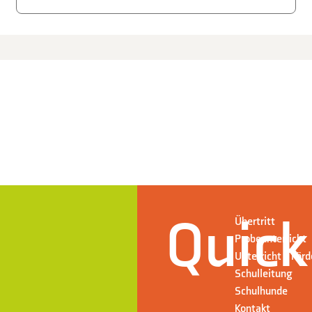
Quick
Übertritt
Probeunterricht
Unterricht + För
Schulleitung
Schulhunde
Kontakt