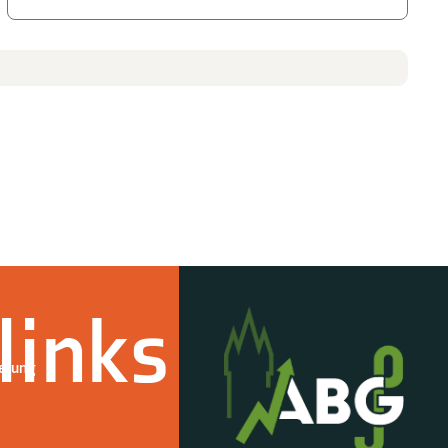
links
derung