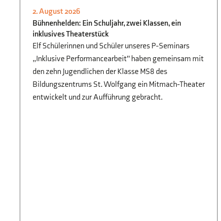
2. August 2026
UNTERRICHTSENTWICKLUNG &
Bühnenhelden: Ein Schuljahr, zwei Klassen, ein
FÖRDERUNG
,
SCHÜLER FÜR SCHÜLER
,
inklusives Theaterstück
P-/W-SEMINAR
,
THEATER
Elf Schülerinnen und Schüler unseres P-Seminars
„Inklusive Performancearbeit" haben gemeinsam mit
den zehn Jugendlichen der Klasse MS8 des
Bildungszentrums St. Wolfgang ein Mitmach-Theater
entwickelt und zur Aufführung gebracht.