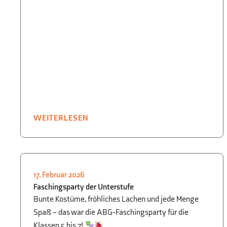
WEITERLESEN
17. Februar 2026
SMV
,
FEIERN
,
SCHÜLER FÜR SCHÜLER
Faschingsparty der Unterstufe
Bunte Kostüme, fröhliches Lachen und jede Menge
Spaß – das war die ABG-Faschingsparty für die
Klassen 5 bis 7!