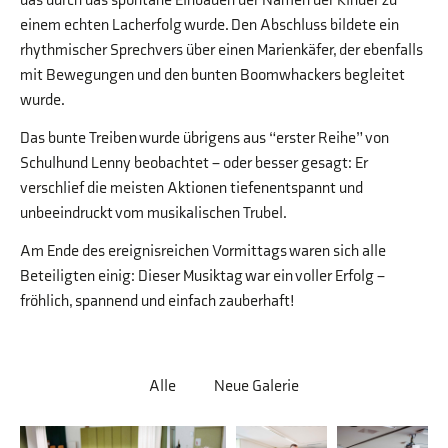
das durch das spontane Einbauen der Namen der Kinder zu
einem echten Lacherfolg wurde. Den Abschluss bildete ein
rhythmischer Sprechvers über einen Marienkäfer, der ebenfalls
mit Bewegungen und den bunten Boomwhackers begleitet
wurde.
Das bunte Treiben wurde übrigens aus “erster Reihe” von
Schulhund Lenny beobachtet – oder besser gesagt: Er
verschlief die meisten Aktionen tiefenentspannt und
unbeeindruckt vom musikalischen Trubel.
Am Ende des ereignisreichen Vormittags waren sich alle
Beteiligten einig: Dieser Musiktag war ein voller Erfolg –
fröhlich, spannend und einfach zauberhaft!
Alle
Neue Galerie