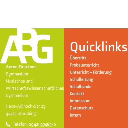
Quicklinks
Übertritt
Probeunterricht
Anton-Bruckner-
Unterricht + Förderung
Gymnasium
Schulleitung
Musisches und
Schulhunde
Wirtschaftswissenschaftliches
Kontakt
Gymnasium
Impressum
Hans-Adlhoch-Str. 23
Datenschutz
94315 Straubing
Intern
Telefon: 09421 97485-0