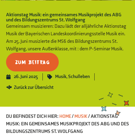
Aktionstag Musik: ein gemeinsames Musikprojekt des ABG
und des Bildungszentrums St. Wolfgang
Gemeinsam musizieren: Dazu lädt der alljährliche Aktionstag
Musik der Bayerischen Landeskoordinierungsstelle Musik ein.
Am 25. Juni musizierte die MS6 des Bildungszentrums St.
Wolfgang, unsere Außenklasse, mit : dem P-Seminar Musik.
Zum Beitrag
26. Juni 2025
Musik
,
Schulleben
Zurück zur Übersicht
DU BEFINDEST DICH HIER:
HOME
/
MUSIK
/
AKTIONSTAG
MUSIK: EIN GEMEINSAMES MUSIKPROJEKT DES ABG UND DES
BILDUNGSZENTRUMS ST. WOLFGANG