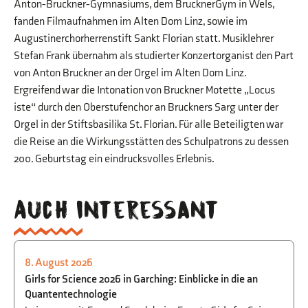
Anton-Bruckner-Gymnasiums, dem BrucknerGym in Wels,
fanden Filmaufnahmen im Alten Dom Linz, sowie im
Augustinerchorherrenstift Sankt Florian statt. Musiklehrer
Stefan Frank übernahm als studierter Konzertorganist den Part
von Anton Bruckner an der Orgel im Alten Dom Linz.
Ergreifend war die Intonation von Bruckner Motette „Locus
iste“ durch den Oberstufenchor an Bruckners Sarg unter der
Orgel in der Stiftsbasilika St. Florian. Für alle Beteiligten war
die Reise an die Wirkungsstätten des Schulpatrons zu dessen
200. Geburtstag ein eindrucksvolles Erlebnis.
Auch interessant
8. August 2026
PHYSIK
,
BEGABTENFÖRDERUNG
,
STUDIEN-
Girls for Science 2026 in Garching: Einblicke in die an
UND BERUFSORIENTIERUNG
Quantentechnologie