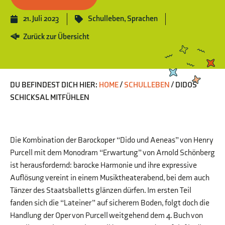
21. Juli 2023
Schulleben
,
Sprachen
Zurück zur Übersicht
DU BEFINDEST DICH HIER:
HOME
/
SCHULLEBEN
/
DIDOS
SCHICKSAL MITFÜHLEN
Die Kombination der Barockoper “Dido und Aeneas” von Henry
Purcell mit dem Monodram “Erwartung” von Arnold Schönberg
ist herausfordernd: barocke Harmonie und ihre expressive
Auflösung vereint in einem Musiktheaterabend, bei dem auch
Tänzer des Staatsballetts glänzen dürfen. Im ersten Teil
fanden sich die “Lateiner” auf sicherem Boden, folgt doch die
Handlung der Oper von Purcell weitgehend dem 4. Buch von