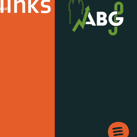
links
derung