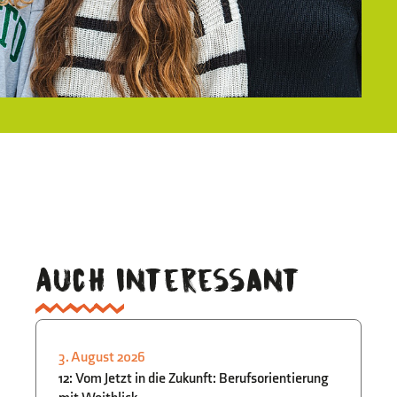
Auch interessant
3. August 2026
3.
STUDIEN- UND
12: Vom Jetzt in die Zukunft: Berufsorientierung
B
BERUFSORIENTIERUNG