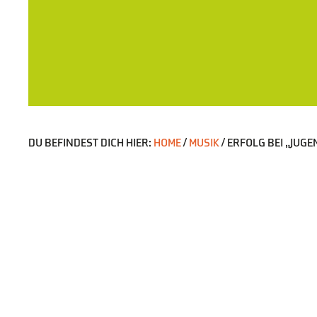
DU BEFINDEST DICH HIER:
HOME
/
MUSIK
/
ERFOLG BEI „JUGE