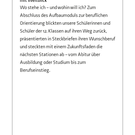
mit Weitblick
Fi
Jg
Wo stehe ich – und wohin will ich? Zum
Vo
Abschluss des Aufbaumoduls zur beruflichen
Sc
Orientierung blickten unsere Schülerinnen und
di
Schüler der 12. Klassen auf ihren Weg zurück,
Ze
präsentierten in Steckbriefen ihren Wunschberuf
und steckten mit einem Zukunftsfaden die
nächsten Stationen ab – vom Abitur über
Ausbildung oder Studium bis zum
Berufseinstieg.