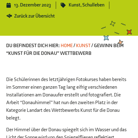
13. Dezember 2023
Kunst
,
Schulleben
Zurück zur Übersicht
DU BEFINDEST DICH HIER:
HOME
/
KUNST
/
GEWINN BEIM
“KUNST FÜR DIE DONAU” WETTBEWERB
Die Schülerinnen des letztjährigen Fotokurses haben bereits
im Sommer einen ganzen Tag lang eifrig verschiedenen
Installationen am Donauufer erstellt und fotografiert. Die
Arbeit “Donauhimmel” hat nun den zweiten Platz in der
Kategorie Landart des Wettbewerbs Kunst für die Donau
belegt.
Der Himmel über der Donau spiegelt sich im Wasser und das
Licht der Sonne wird von den Spiegelfliesen reflektiert,