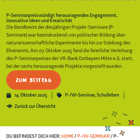
P-Seminarpreis würdigt herausragendes Engagement,
innovative Ideen und Kreativität
Die Bandbreite der diesjährigen Projekt-Seminare (P-
Seminare) war beeindruckend: von politischer Bildung über
naturwissenschaftliche Experimente bis hin zur Stärkung des
Ehrenamts. Am 07. Oktober 2025 fand die feierliche Verleihung
des P-Seminarpreises der VR-Bank Ostbayern Mitte e.G. statt,
bei der sechs herausragende Projekte vorgestellt wurden.
Zum Beitrag
14. Oktober 2025
P-/W-Seminar
,
Schulleben
Zurück zur Übersicht
DU BEFINDEST DICH HIER:
HOME
/
P-/W-SEMINAR
/
P-