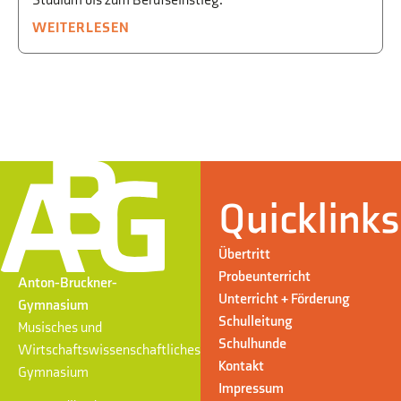
Studium bis zum Berufseinstieg.
WEITERLESEN
Quicklinks
Übertritt
Probeunterricht
Anton-Bruckner-
Unterricht + Förderung
Gymnasium
Schulleitung
Musisches und
Schulhunde
Wirtschaftswissenschaftliches
Kontakt
Gymnasium
Impressum