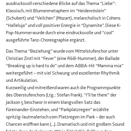
ausdrucksvoll verschiedene Blicke auf das Thema “Liebe”:
Klassisch, mit Blumenmetaphern im “Heidenröslein”
(Schubert) und “Veilchen” (Mozart), melancholisch in Cohens
“Halleluja” und voll positiver Energie in “Dynamite”. Diese K-
Pop-Nummer wurde durch eine eindrucksvolle und “cool”
ausgeführte Tanz-Choreographie ergänzt.
Das Thema “Beziehung” wurde vom Mittelstufenchor unter
Christian Zintl mit “Fever” (eine R&B-Nummer), der Ballade
“Breaking up is hard to do” und dem ABBA-Hit “Mamma mia”
weitergeführt – mit viel Schwung und exzellenter Rhythmik
und Artikulation.
Kurzweilig und mitreißend waren auch die Programmpunkte
des Oberstufenchors (Ltg.: Stefan Frank). “I’ll be there” der
Jackson 5 beschwor in einem klangvollen Satz das
Füreinander-Einstehen, und “Parkplatzregen” erzählte
spritzig-lautmalerisch vom Platzregen im Park – der auch
Chancen eröffnen kann (…). Dramatisch und mit großem Sound