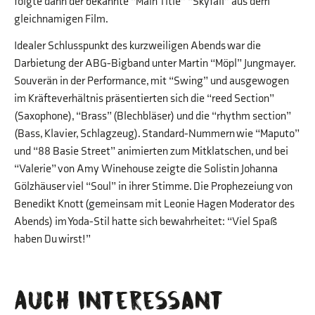
folgte dann der bekannte “Main Title” “Skyfall” aus dem
gleichnamigen Film.
Idealer Schlusspunkt des kurzweiligen Abends war die
Darbietung der ABG-Bigband unter Martin “Möpl” Jungmayer.
Souverän in der Performance, mit “Swing” und ausgewogen
im Kräfteverhältnis präsentierten sich die “reed Section”
(Saxophone), “Brass” (Blechbläser) und die “rhythm section”
(Bass, Klavier, Schlagzeug). Standard-Nummern wie “Maputo”
und “88 Basie Street” animierten zum Mitklatschen, und bei
“Valerie” von Amy Winehouse zeigte die Solistin Johanna
Gölzhäuser viel “Soul” in ihrer Stimme. Die Prophezeiung von
Benedikt Knott (gemeinsam mit Leonie Hagen Moderator des
Abends) im Yoda-Stil hatte sich bewahrheitet: “Viel Spaß
haben Du wirst!”
Auch interessant