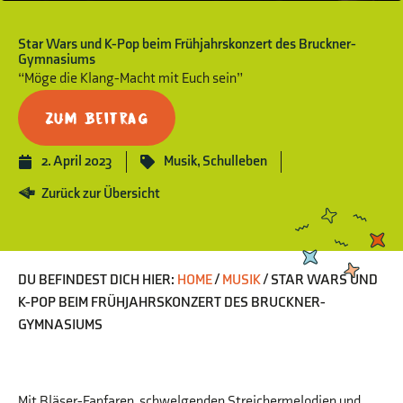
Star Wars und K-Pop beim Frühjahrskonzert des Bruckner-
Gymnasiums
“Möge die Klang-Macht mit Euch sein”
Zum Beitrag
2. April 2023
Musik
,
Schulleben
Zurück zur Übersicht
DU BEFINDEST DICH HIER:
HOME
/
MUSIK
/
STAR WARS UND
K-POP BEIM FRÜHJAHRSKONZERT DES BRUCKNER-
GYMNASIUMS
Mit Bläser-Fanfaren, schwelgenden Streichermelodien und