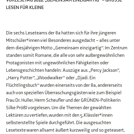
VORLESETAG 2022: „GEMEINSAM EINZIGARTIG“ – GROSSE L
ESEN FÜR KLEINE
Die sechs Leseteams der 8a hatten sich für ihre jüngeren
Mitschüler*innen viel Besonderes ausgedacht – alles unter
dem diesjährigen Motto „Gemeinsam einzigartig“. Im Zentrum
standen somit Romane, die alle von sehr außergewöhnlichen
Protagonisten mit ungewöhnlichen Fähigkeiten oder
Lebensgeschichten handeln: Auszüge aus „Percy Jackson“,
„Harry Potter“, „Woodwalker“ oder „Djadi. Ein
Flüchtlingsbuch“ wurden einerseits von der 8a, andererseits
auch von speziellen Überraschungsgästen wie zum Beispiel
Frau Dr. Huller, Herrn Scheufler und der GRÜNEN-Politikerin
Silke Prößl vorgelesen. Um die Themen der gewählten
Lektüren zu vertiefen, wurden mit den 5.Klässler*innen
selbsterstellte Spiele durchgeführt. Die ausgesuchten
Lesetexte waren allsamt äußert kurzweilig und so geteasert,