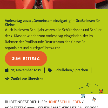
Vorlesetag 2022: „Gemeinsam einzigartig“ – Große lesen für
Kleine
Auch in diesem Schuljahr waren alle Schülerinnen und Schüler
der 5. Klassen wieder zum Vorlesetag eingeladen, der im
Rahmen der Profilstunde Deutsch von der Klasse 8a
organisiert und durchgeführt wurde.
Zum Beitrag
25. November 2022
Schulleben
,
Sprachen
Zurück zur Übersicht
DU BEFINDEST DICH HIER:
HOME
/
SCHULLEBEN
/