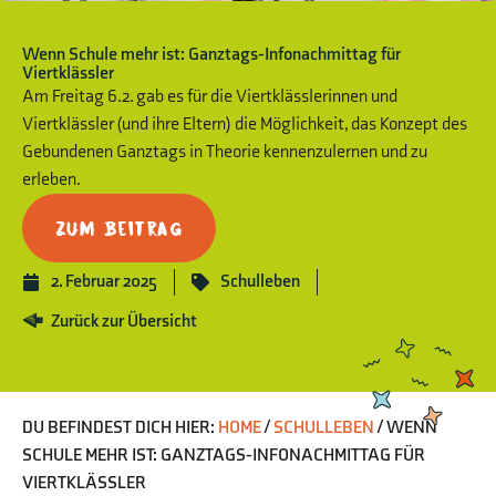
Wenn Schule mehr ist: Ganztags-Infonachmittag für
Viertklässler
Am Freitag 6.2. gab es für die Viertklässlerinnen und
Viertklässler (und ihre Eltern) die Möglichkeit, das Konzept des
Gebundenen Ganztags in Theorie kennenzulernen und zu
erleben.
Zum Beitrag
2. Februar 2025
Schulleben
Zurück zur Übersicht
DU BEFINDEST DICH HIER:
HOME
/
SCHULLEBEN
/
WENN
SCHULE MEHR IST: GANZTAGS-INFONACHMITTAG FÜR
VIERTKLÄSSLER