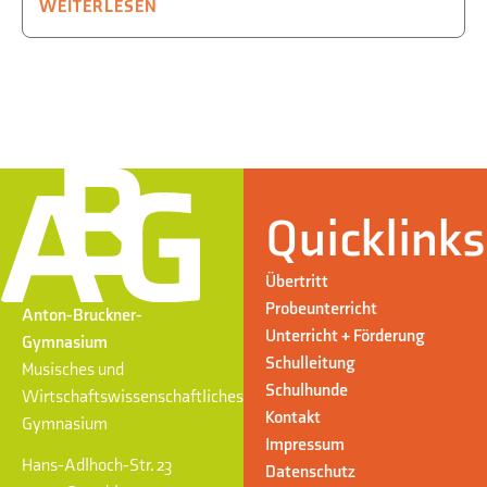
WEITERLESEN
Quicklinks
Übertritt
Probeunterricht
Anton-Bruckner-
Unterricht + Förderung
Gymnasium
Schulleitung
Musisches und
Schulhunde
Wirtschaftswissenschaftliches
Kontakt
Gymnasium
Impressum
Hans-Adlhoch-Str. 23
Datenschutz