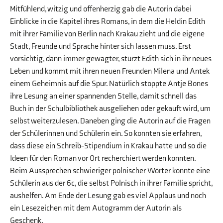
Mitfühlend, witzig und offenherzig gab die Autorin dabei
Einblicke in die Kapitel ihres Romans, in dem die Heldin Edith
mit ihrer Familie von Berlin nach Krakau zieht und die eigene
Stadt, Freunde und Sprache hinter sich lassen muss. Erst
vorsichtig, dann immer gewagter, stürzt Edith sich in ihr neues
Leben und kommt mit ihren neuen Freunden Milena und Antek
einem Geheimnis auf die Spur. Natürlich stoppte Antje Bones
ihre Lesung an einer spannenden Stelle, damit schnell das
Buch in der Schulbibliothek ausgeliehen oder gekauft wird, um
selbst weiterzulesen. Daneben ging die Autorin auf die Fragen
der Schülerinnen und Schülerin ein. So konnten sie erfahren,
dass diese ein Schreib-Stipendium in Krakau hatte und so die
Ideen für den Roman vor Ort recherchiert werden konnten.
Beim Aussprechen schwieriger polnischer Wörter konnte eine
Schülerin aus der 6c, die selbst Polnisch in ihrer Familie spricht,
aushelfen. Am Ende der Lesung gab es viel Applaus und noch
ein Lesezeichen mit dem Autogramm der Autorin als
Geschenk.