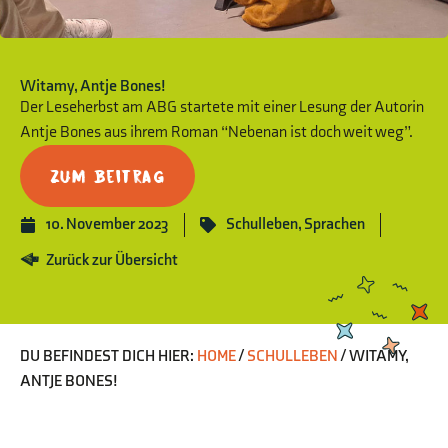
Witamy, Antje Bones!
Der Leseherbst am ABG startete mit einer Lesung der Autorin
Antje Bones aus ihrem Roman “Nebenan ist doch weit weg”.
Zum Beitrag
10. November 2023
Schulleben
,
Sprachen
Zurück zur Übersicht
DU BEFINDEST DICH HIER:
HOME
/
SCHULLEBEN
/
WITAMY,
ANTJE BONES!