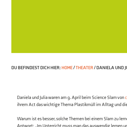
DU BEFINDEST DICH HIER:
HOME
/
THEATER
/
DANIELA UND J
Daniela und Julia waren am 9. April beim Science Slam von
c
ihrem Act das wichtige Thema Plastikmüll im Alltag und di
Warum ist es besser, solche Themen bei einem Slam zu lerne
Antwort: „Im Unterricht muss man das auswendig lernen un