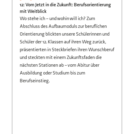
STUDIEN- UND
12: Vom Jetzt in die Zukunft: Berufsorientierung
B
BERUFSORIENTIERUNG
mit Weitblick
Fi
Jg
Wo stehe ich – und wohin will ich? Zum
Vo
Abschluss des Aufbaumoduls zur beruflichen
Sc
Orientierung blickten unsere Schülerinnen und
di
Schüler der 12. Klassen auf ihren Weg zurück,
Ze
präsentierten in Steckbriefen ihren Wunschberuf
und steckten mit einem Zukunftsfaden die
nächsten Stationen ab – vom Abitur über
Ausbildung oder Studium bis zum
Berufseinstieg.