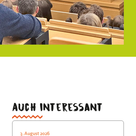
Auch interessant
3. August 2026
3.