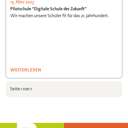
15. März 2023
BIOLOGIE
,
CHEMIE
,
INFORMATIK
,
Pilotschule “Digitale Schule der Zukunft”
MATHEMATIK
,
NATUR + TECHNIK
,
Wir machen unsere Schüler fit für das 21. Jahrhundert.
SCHULLEBEN
,
PHYSIK
WEITERLESEN
Seite 1 von 1