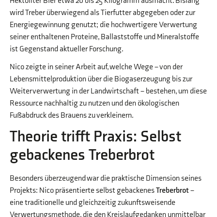
Hektoliter Bier etwa 20 bis 25 Kilogramm ausmacht. Bislang
wird Treber überwiegend als Tierfutter abgegeben oder zur
Energiegewinnung genutzt; die hochwertigere Verwertung
seiner enthaltenen Proteine, Ballaststoffe und Mineralstoffe
ist Gegenstand aktueller Forschung.
Nico zeigte in seiner Arbeit auf, welche Wege – von der
Lebensmittelproduktion über die Biogaserzeugung bis zur
Weiterverwertung in der Landwirtschaft – bestehen, um diese
Ressource nachhaltig zu nutzen und den ökologischen
Fußabdruck des Brauens zu verkleinern.
Theorie trifft Praxis: Selbst
gebackenes Treberbrot
Besonders überzeugend war die praktische Dimension seines
Projekts: Nico präsentierte selbst gebackenes
Treberbrot
–
eine traditionelle und gleichzeitig zukunftsweisende
Verwertungsmethode, die den Kreislaufgedanken unmittelbar