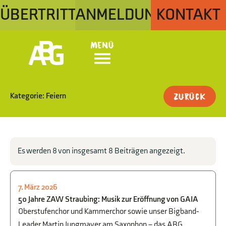
ÜBERTRITT
ANMELDUNG
KONTAKT
Menü
Kategorie: Feiern
Zurück
Es werden 8 von insgesamt 8 Beiträgen angezeigt.
7. März 2026
FEIERN
50 Jahre ZAW Straubing: Musik zur Eröffnung von GAIA
Oberstufenchor und Kammerchor sowie unser Bigband-
Leader Martin Jungmayer am Saxophon – das ABG