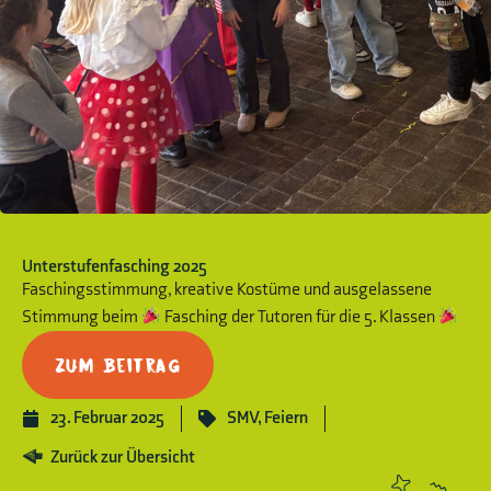
Unterstufenfasching 2025
Faschingsstimmung, kreative Kostüme und ausgelassene
Stimmung beim
Fasching der Tutoren für die 5. Klassen
Zum Beitrag
23. Februar 2025
SMV
,
Feiern
Zurück zur Übersicht