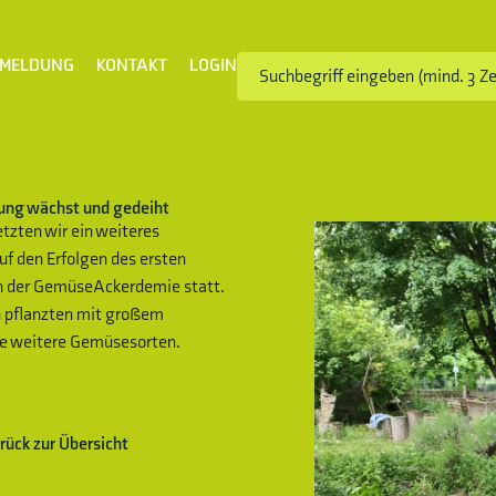
MELDUNG
KONTAKT
LOGIN
ung wächst und gedeiht
tzten wir ein weiteres
uf den Erfolgen des ersten
en der GemüseAckerdemie statt.
n pflanzten mit großem
le weitere Gemüsesorten.
rück zur Übersicht