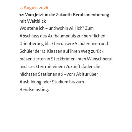
3. August 2026
3.
STUDIEN- UND
12: Vom Jetzt in die Zukunft: Berufsorientierung
B
BERUFSORIENTIERUNG
mit Weitblick
Fi
Jg
Wo stehe ich – und wohin will ich? Zum
Vo
Abschluss des Aufbaumoduls zur beruflichen
Sc
Orientierung blickten unsere Schülerinnen und
di
Schüler der 12. Klassen auf ihren Weg zurück,
Ze
präsentierten in Steckbriefen ihren Wunschberuf
und steckten mit einem Zukunftsfaden die
nächsten Stationen ab – vom Abitur über
Ausbildung oder Studium bis zum
Berufseinstieg.