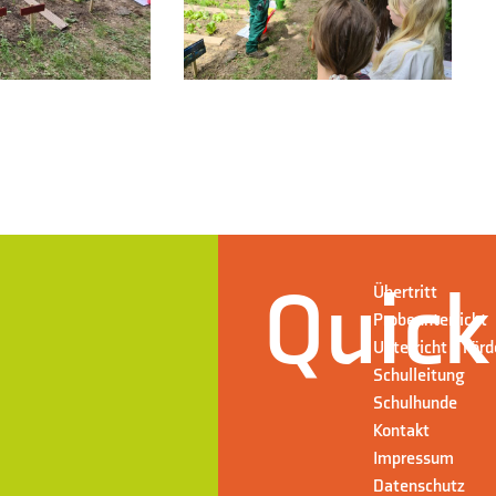
Quick
Übertritt
Probeunterricht
Unterricht + För
Schulleitung
Schulhunde
Kontakt
Impressum
Datenschutz