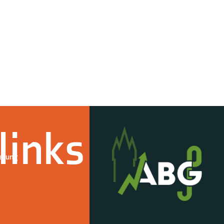
links
derung