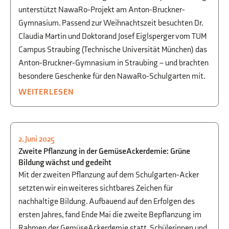
unterstützt NawaRo-Projekt am Anton-Bruckner-
Gymnasium. Passend zur Weihnachtszeit besuchten Dr.
Claudia Martin und Doktorand Josef Eiglsperger vom TUM
Campus Straubing (Technische Universität München) das
Anton-Bruckner-Gymnasium in Straubing – und brachten
besondere Geschenke für den NawaRo-Schulgarten mit.
WEITERLESEN
2. Juni 2025
SCHULGARTEN
,
BIOLOGIE
Zweite Pflanzung in der GemüseAckerdemie: Grüne
Bildung wächst und gedeiht
Mit der zweiten Pflanzung auf dem Schulgarten-Acker
setzten wir ein weiteres sichtbares Zeichen für
nachhaltige Bildung. Aufbauend auf den Erfolgen des
ersten Jahres, fand Ende Mai die zweite Bepflanzung im
Rahmen der GemüseAckerdemie statt. Schülerinnen und