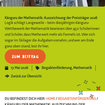
Känguru der Mathematik: Auszeichnung der Preisträger 2026
Logik schlägt Langeweile – beim diesjährigen Känguru-
Wettbewerb der Mathematik bewiesen über 450 Schülerinnen
und Schüler, dass Mathe weit mehr als Formeln ist. Wer sich
sogar im Skilager die Aufgaben vornahm, und wer am Ende
ganz oben stand, lest ihr hier.
Zum Beitrag
17. Mai 2026
Begabtenförderung
,
Mathematik
Zurück zur Übersicht
DU BEFINDEST DICH HIER:
HOME
/
BEGABTENFÖRDERUNG
/
KÄNGURU DER MATHEMATIK: AUSZEICHNUNG DER