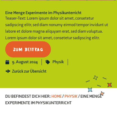
Eine Menge Experimente im Physikunterricht
Teaser-Text: Lorem ipsum dolor sit amet, consetetur
sadipscing elitr, sed diam nonumy eirmod tempor invidunt ut
labore et dolore magna aliquyam erat, sed diam voluptua.
Lorem ipsum dolor sit amet, consetetur sadipscing elitr.
Zum Beitrag
9. August 2024
Physik
Zurück zur Übersicht
DU BEFINDEST DICH HIER:
HOME
/
PHYSIK
/
EINE MENGE
EXPERIMENTE IM PHYSIKUNTERRICHT