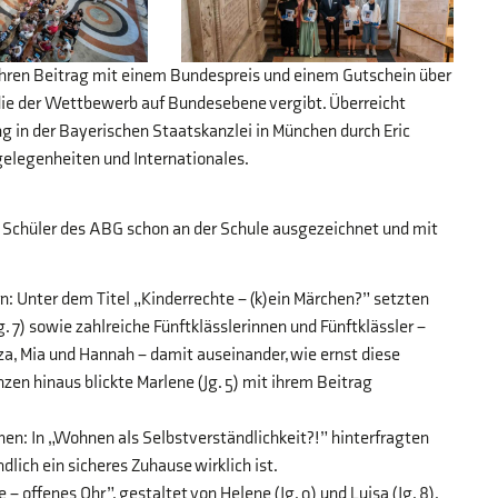
 ihren Beitrag mit einem Bundespreis und einem Gutschein über
die der Wettbewerb auf Bundesebene vergibt. Überreicht
ng in der Bayerischen Staatskanzlei in München durch Eric
elegenheiten und Internationales.
 Schüler des ABG schon an der Schule ausgezeichnet und mit
n: Unter dem Titel „Kinderrechte – (k)ein Märchen?” setzten
Jg. 7) sowie zahlreiche Fünftklässlerinnen und Fünftklässler –
nza, Mia und Hannah – damit auseinander, wie ernst diese
n hinaus blickte Marlene (Jg. 5) mit ihrem Beitrag
n: In „Wohnen als Selbstverständlichkeit?!” hinterfragten
ndlich ein sicheres Zuhause wirklich ist.
offenes Ohr”, gestaltet von Helene (Jg. 9) und Luisa (Jg. 8).