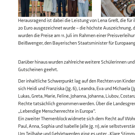
Herausragend ist dabei die Leistung von Lena Greß, die für
20 Euro ausgezeichnet wurde – die höchste Auszeichnung, 
wurden die Preise am 11. Juli im Rahmen einer Preisverleihu
Beißwenger, den Bayerischen Staatsminister für Europaang
Darüber hinaus wurden zahlreiche weitere Schülerinnen und
Gutscheinen geehrt.
Der inhaltliche Schwerpunkt lag auf den Rechten von Kinder
sich Heidi und Franziska (Jg. 6), Leandra, Eva und Michaela (
Lukas, Greta, Marie, Feline, Johanna, Johanna, Liubov, Costa
Rechte tatsächlich genommen werden. Über die Landesgrenze
„Lebendige Menschenrechte in Europa”.
Ein zweiter Themenblock widmete sich dem Recht auf Wohne
Paul, Anna, Sophia und Isabelle (alle Jg. 11), wie selbstverstä
Um Teilhabe und Gehörtwerden ging es unter „Klare Stimme – 