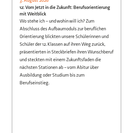
3. August 2026
3.
STUDIEN- UND
12: Vom Jetzt in die Zukunft: Berufsorientierung
B
BERUFSORIENTIERUNG
mit Weitblick
Fi
Jg
Wo stehe ich – und wohin will ich? Zum
Vo
Abschluss des Aufbaumoduls zur beruflichen
Sc
Orientierung blickten unsere Schülerinnen und
di
Schüler der 12. Klassen auf ihren Weg zurück,
Ze
präsentierten in Steckbriefen ihren Wunschberuf
und steckten mit einem Zukunftsfaden die
nächsten Stationen ab – vom Abitur über
Ausbildung oder Studium bis zum
Berufseinstieg.