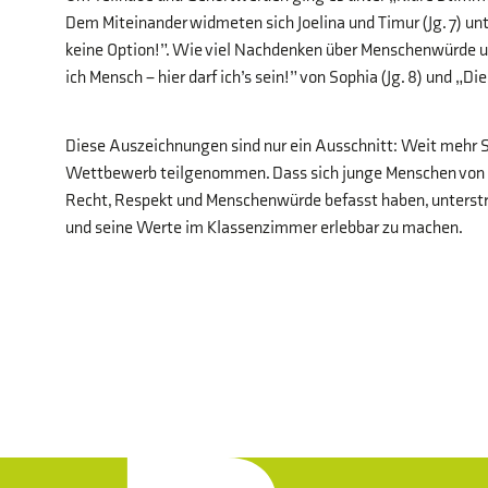
Dem Miteinander widmeten sich Joelina und Timur (Jg. 7) unt
keine Option!”. Wie viel Nachdenken über Menschenwürde und 
ich Mensch – hier darf ich’s sein!” von Sophia (Jg. 8) und „Die
Diese Auszeichnungen sind nur ein Ausschnitt: Weit mehr 
Wettbewerb teilgenommen. Dass sich junge Menschen von der
Recht, Respekt und Menschenwürde befasst haben, unterst
und seine Werte im Klassenzimmer erlebbar zu machen.