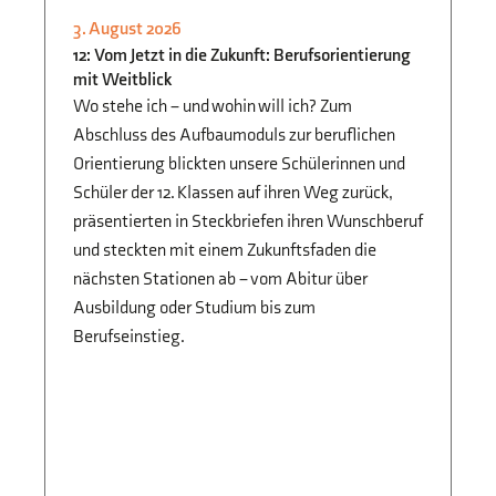
3. August 2026
3.
STUDIEN- UND
12: Vom Jetzt in die Zukunft: Berufsorientierung
B
BERUFSORIENTIERUNG
mit Weitblick
Fi
Jg
Wo stehe ich – und wohin will ich? Zum
Vo
Abschluss des Aufbaumoduls zur beruflichen
Sc
Orientierung blickten unsere Schülerinnen und
di
Schüler der 12. Klassen auf ihren Weg zurück,
Ze
präsentierten in Steckbriefen ihren Wunschberuf
und steckten mit einem Zukunftsfaden die
nächsten Stationen ab – vom Abitur über
Ausbildung oder Studium bis zum
Berufseinstieg.