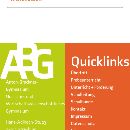
Quicklinks
Übertritt
Probeunterricht
Anton-Bruckner-
Unterricht + Förderung
Gymnasium
Schulleitung
Musisches und
Schulhunde
Wirtschaftswissenschaftliches
Kontakt
Gymnasium
Impressum
Hans-Adlhoch-Str. 23
Datenschutz
94315 Straubing