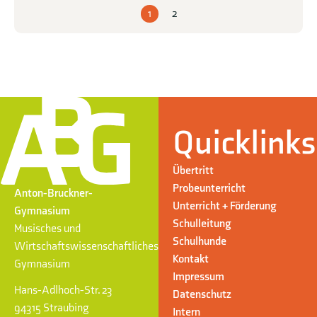
1
2
Quicklinks
Übertritt
Probeunterricht
Anton-Bruckner-
Unterricht + Förderung
Gymnasium
Schulleitung
Musisches und
Schulhunde
Wirtschaftswissenschaftliches
Kontakt
Gymnasium
Impressum
Hans-Adlhoch-Str. 23
Datenschutz
94315 Straubing
Intern