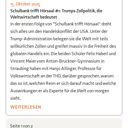
15. Oktober 2025
BEGABTENFÖRDERUNG
,
WIRTSCHAFT
,
Schulbank trifft Hörsaal #1: Trumps Zollpolitik, die
WWG
Weltwirtschaft bedeutet
In der ersten Folge von "Schulbank trifft Hörsaal“ dreht
sich alles um den Handelskonflikt der USA. Unter der
Trump-Administration belegen sie die Welt mit teils
willkürlichen Zöllen und greifen massiv in die Freiheit des
globalen Handels ein. Die beiden Schüler Felix Haberl und
Vincent Maier vom Anton-Bruckner-Gymnasium in
Straubing haben mit Hanjo Allinger, Professor für
Volkswirtschaft an der THD, darüber gesprochen, warum
das so ist, welchen Reim er sich darauf macht und welche
Auswirkungen er als Experte für die Welt von morgen
sieht.
WEITERLESEN
Seite 1 von 2