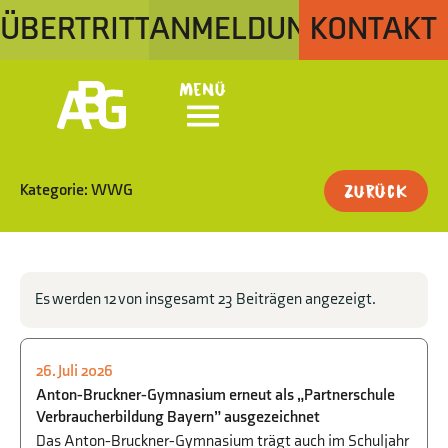
ÜBERTRITT
ANMELDUNG
KONTAKT
Menü
Kategorie: WWG
Zurück
Es werden 12 von insgesamt 23 Beiträgen angezeigt.
26. Juli 2026
GESELLSCHAFTSWISSENSCHAFTEN
,
Anton-Bruckner-Gymnasium erneut als „Partnerschule
WIRTSCHAFT
,
WWG
Verbraucherbildung Bayern” ausgezeichnet
Das Anton-Bruckner-Gymnasium trägt auch im Schuljahr