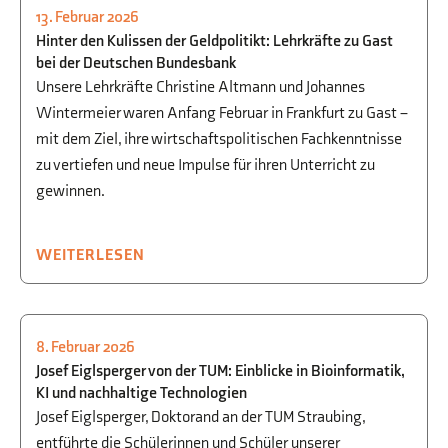
13. Februar 2026
UNTERRICHTSENTWICKLUNG &
Hinter den Kulissen der Geldpolitikt: Lehrkräfte zu Gast
FÖRDERUNG
,
SCHULLEBEN
,
WWG
bei der Deutschen Bundesbank
Unsere Lehrkräfte Christine Altmann und Johannes
Wintermeier waren Anfang Februar in Frankfurt zu Gast –
mit dem Ziel, ihre wirtschaftspolitischen Fachkenntnisse
zu vertiefen und neue Impulse für ihren Unterricht zu
gewinnen.
WEITERLESEN
8. Februar 2026
INFORMATIK
,
STUDIEN- UND
Josef Eiglsperger von der TUM: Einblicke in Bioinformatik,
BERUFSORIENTIERUNG
,
WWG
KI und nachhaltige Technologien
Josef Eiglsperger, Doktorand an der TUM Straubing,
entführte die Schülerinnen und Schüler unserer