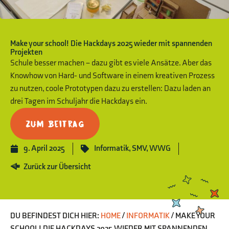
Make your school! Die Hackdays 2025 wieder mit spannenden
Projekten
Schule besser machen – dazu gibt es viele Ansätze. Aber das
Knowhow von Hard- und Software in einem kreativen Prozess
zu nutzen, coole Prototypen dazu zu erstellen: Dazu laden an
drei Tagen im Schuljahr die Hackdays ein.
Zum Beitrag
9. April 2025
Informatik
,
SMV
,
WWG
Zurück zur Übersicht
DU BEFINDEST DICH HIER:
HOME
/
INFORMATIK
/
MAKE YOUR
SCHOOL! DIE HACKDAYS 2025 WIEDER MIT SPANNENDEN