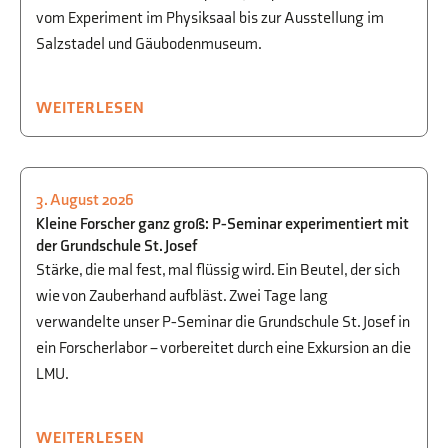
vom Experiment im Physiksaal bis zur Ausstellung im
Salzstadel und Gäubodenmuseum.
WEITERLESEN
3. August 2026
CHEMIE
,
P-/W-SEMINAR
,
NATUR + TECHNIK
Kleine Forscher ganz groß: P-Seminar experimentiert mit
der Grundschule St. Josef
Stärke, die mal fest, mal flüssig wird. Ein Beutel, der sich
wie von Zauberhand aufbläst. Zwei Tage lang
verwandelte unser P-Seminar die Grundschule St. Josef in
ein Forscherlabor – vorbereitet durch eine Exkursion an die
LMU.
WEITERLESEN