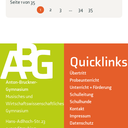
Seite 1 von 35
1
2
3
…
34
35
Quicklinks
Übertritt
Probeunterricht
Anton-Bruckner-
Unterricht + Förderung
Gymnasium
Schulleitung
Musisches und
Schulhunde
Wirtschaftswissenschaftliches
Kontakt
Gymnasium
Impressum
Hans-Adlhoch-Str. 23
Datenschutz