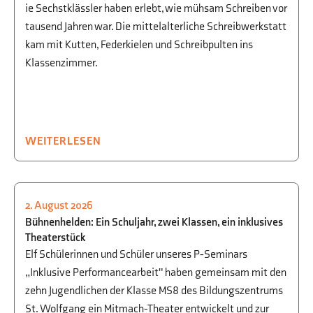
ie Sechstklässler haben erlebt, wie mühsam Schreiben vor
tausend Jahren war. Die mittelalterliche Schreibwerkstatt
kam mit Kutten, Federkielen und Schreibpulten ins
Klassenzimmer.
WEITERLESEN
2. August 2026
UNTERRICHTSENTWICKLUNG &
Bühnenhelden: Ein Schuljahr, zwei Klassen, ein inklusives
FÖRDERUNG
,
SCHÜLER FÜR SCHÜLER
,
Theaterstück
P-/W-SEMINAR
,
THEATER
Elf Schülerinnen und Schüler unseres P-Seminars
„Inklusive Performancearbeit" haben gemeinsam mit den
zehn Jugendlichen der Klasse MS8 des Bildungszentrums
St. Wolfgang ein Mitmach-Theater entwickelt und zur